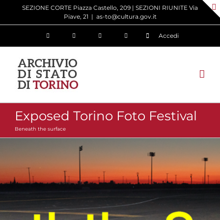
Salta
SEZIONE CORTE Piazza Castello, 209 | SEZIONI RIUNITE Via
Piave, 21
|
as-to@cultura.gov.it
al
contenuto
Accedi
Exposed Torino Foto Festival
Beneath the surface