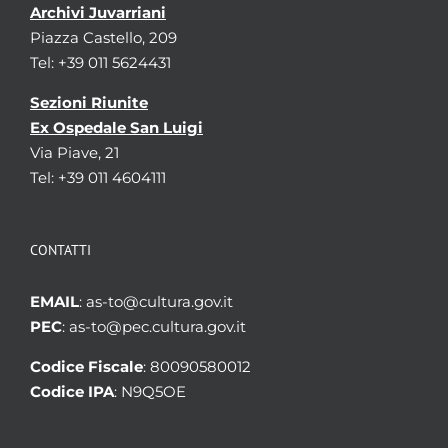
Archivi Juvarriani
Piazza Castello, 209
Tel: +39 011 5624431
Sezioni Riunite
Ex Ospedale San Luigi
Via Piave, 21
Tel: +39 011 4604111
CONTATTI
EMAIL
: as-to@cultura.gov.it
PEC
: as-to@pec.cultura.gov.it
Codice Fiscale
: 80090580012
Codice IPA
: N9Q5OE